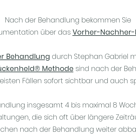
N
ach der Behandlung bekommen Sie
umentation
über
das
Vorher-Nachher-
er Behandlung
durch Stephan Gabriel m
ückenheld® Methode
sind nach der Be
meisten
Fällen
sofort
sichtbar und auch s
ehandlung insgesamt 4 bis maximal 8 Woc
ltungen, die sich oft über längere Zeit
ochen nach der Behandlung weiter abba