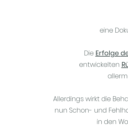
eine
Dok
Die
Erfolge
d
entwickelten
R
aller
Allerdings wirkt die B
nun Schon- und Fehlha
in den W