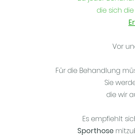
die sich d
E
Vor un
Für die Behandlung mü
Sie werd
die wir 
Es empfiehlt si
Sporthose
mitzu