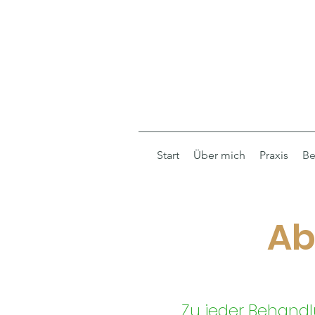
Start
Über mich
Praxis
Be
Ab
Zu jeder Behand