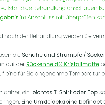
ie vollständige Behandlung anschauen k
rgebnis
im Anschluss mit überprüfen kan
d nach der Behandlung werden Sie ver
ssen die
Schuhe und Strümpfe / Sock
en auf der
Rückenheld® Kristallmatte
b
auf eine für Sie angenehme Temperatur ei
ch daher, ein
leichtes T-Shirt oder Top
so
bringen.
Eine Umkleidekabine befindet si