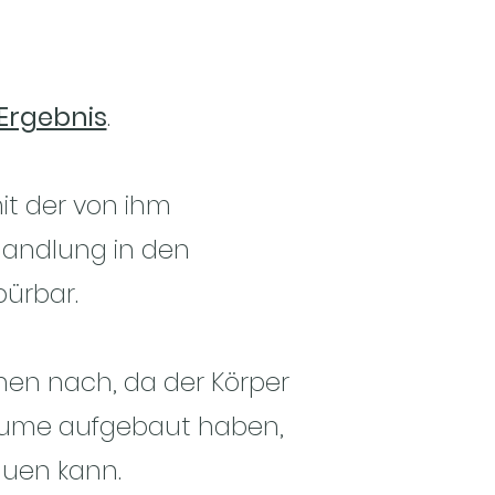
Ergebnis
.
it der von ihm
handlung
in den
pürbar.
hen nach, da der Körper
räume aufgebaut haben,
uen kann.